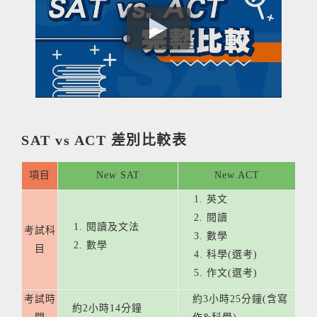
SAT vs ACT 差別比較表
項目
New SAT
New ACT
英文
閱讀
閱讀及文法
考試科
數學
數學
目
科學(選考)
作文(選考)
考試時
約3小時25分鐘(含寫
約2小時14分鐘