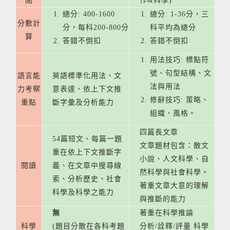
間
作&科學)
總分: 400-1600
總分: 1-36分，三
分數計
分，每科200-800分
科平均為總分
算
答錯不倒扣
答錯不倒扣
用法技巧: 標點符
號、句型結構、文
語言能
英語標準化用法、文
法與用法
力考察
意表達、依上下文推
修辭技巧: 策略、
重點
斷字彙及分析能力
組織、風格。
四篇長文章
54篇短文、每篇一題
文章題材包含：散文
重在依上下文推斷字
小說、人文科學、自
閱讀
義、在文章中搜尋線
然科學與社會科學。
索、分析歷史、社會
著重文章大意的理解
科學及科學之能力
與推斷的能力
無
著重在科學推論
科學
(題目分散在各科考題
分析/詮釋/評量 科學