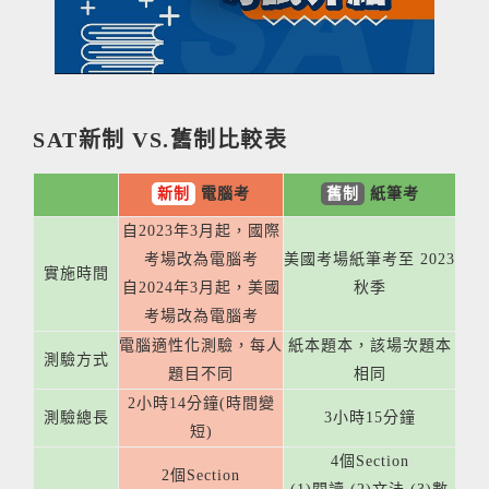
SAT新制 VS.舊制比較表
新制
電腦考
舊制
紙筆考
自2023年3月起，國際
考場改為電腦考
美國考場紙筆考至 2023
實施時間
自2024年3月起，美國
秋季
考場改為電腦考
電腦適性化測驗，每人
紙本題本，該場次題本
測驗方式
題目不同
相同
2小時14分鐘(時間變
測驗總長
3小時15分鐘
短)
4個Section
2個Section