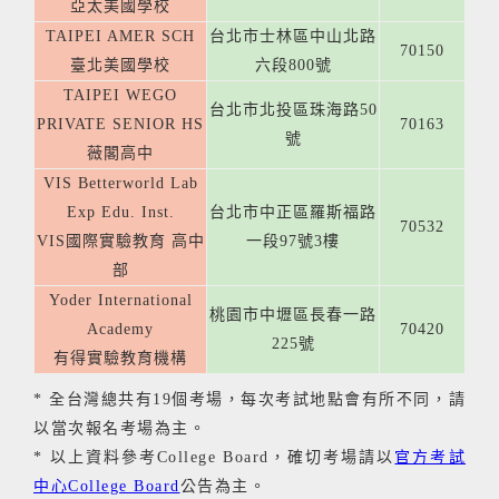
亞太美國學校
TAIPEI AMER SCH
台北市士林區中山北路
70150
臺北美國學校
六段800號
TAIPEI WEGO
台北市北投區珠海路50
PRIVATE SENIOR HS
70163
號
薇閣高中
VIS Betterworld Lab
Exp Edu. Inst.
台北市中正區羅斯福路
70532
VIS國際實驗教育 高中
一段97號3樓
部
Yoder International
桃園市中壢區長春一路
Academy
70420
225號
有得實驗教育機構
* 全台灣總共有19個考場，每次考試地點會有所不同，請
以當次報名考場為主。
* 以上資料參考College Board，確切考場請以
官方考試
中心College Board
公告為主。