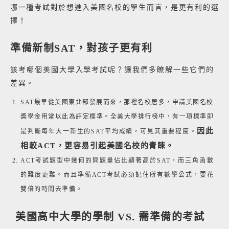
哪一種考試對於想進入美國名校的學生而言，是更有利的選
擇！
準備新制SAT，對孩子更有利
該考哪個美國大學入學考試呢？讓我們多瞭解一些它們的
差異。
SAT最早從美國東北部發展而來，那裡名校居多，申請美國名校
獎學金用常以此為評定標準。全美大學排行榜中，有一項標準即
因此
是判斷每年大一新生的SAT平均成績，可見其重要程度。
相較ACT，更容易引起美國名校的青睞。
ACT考試題型中幾何的問題量佔比顯著高於SAT，而三角函數
的難度更難。而且準備ACT考試必須記住所有數學公式，要花
雙倍的時間去準備。
美國高中大學的學制 VS. 需準備的考試