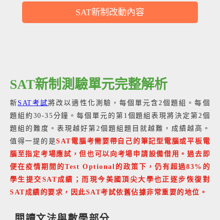
SAT新制改動內容
SAT新制測驗單元完整解析
新
SAT考試
將改以適性化測驗，每個單元含2個題組。每個
題組約30-35分鐘。每個單元的第1個題組表現將決定第2個
題組的難度。表現越好第2個題組題目就越難，成績越高。
值得一提的是
SAT電腦考需要帶自己的筆記型電腦或平板電
腦至指定考場應試，但也可以向考場申請設備借用。過去即
便在疫情期間的Test Optional的政策下，仍有超過83%的
學生提交SAT成績；而現今美國頂尖大學也正逐步恢復對
SAT成績的要求，因此SAT考試依舊佔據非常重要的地位。
閱讀文法與數學部分