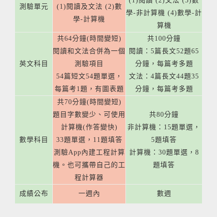
(1)閱讀 (2)文法 (3)數
測驗單元
(1)閱讀及文法 (2)數
學-非計算機 (4)數學-計
學-計算機
算機
共64分鐘(時間變短)
共100分鐘
閱讀和文法合併為一個
閱讀：5篇長文52題65
英文科目
測驗項目
分鐘，每篇考多題
54篇短文54題單選，
文法：4篇長文44題35
每篇考1題，有圖表題
分鐘，每篇考多題
共70分鐘(時間變短)
題目字數變少、可使用
共80分鐘
計算機(作答變快)
非計算機：15題單選，
數學科目
33題單選，11題填答
5題填答
測驗App內建工程計算
計算機：30題單選，8
機。也可攜帶自己的工
題填答
程計算器
成績公布
一週內
數週