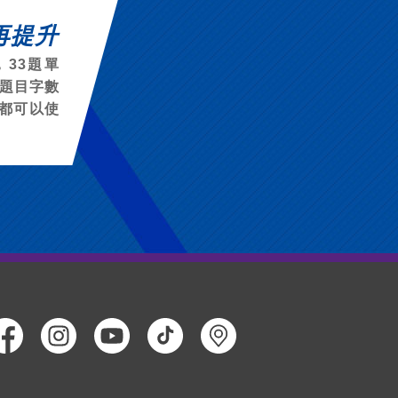
再提升
，33題單
，題目字數
都可以使