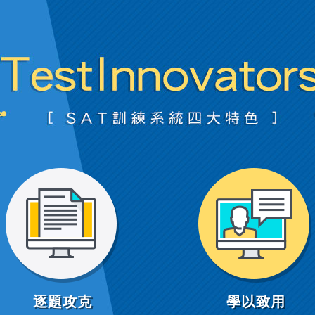
逐題攻克
學以致用