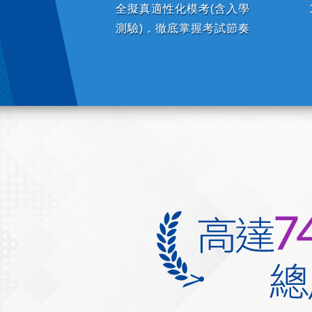
全擬真適性化模考(含入學
測驗)，徹底掌握考試節奏