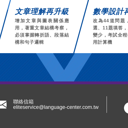
文章理解再升級
數學設計
增加文章與圖表關係應
改為44道問題
用，著重文章結構考察，
選、11題填答
必須掌握轉折語、段落結
變少，考試全程
構和句子邏輯
用計算機
聯絡信箱
eliteservice@language-center.com.tw