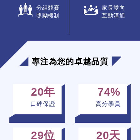
分組競賽
家長雙向
獎勵機制
互動溝通
專注為您的卓越品質
20
年
74
%
口碑保證
高分學員
29
位
20
天